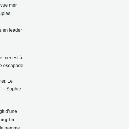
 vue mer
uples
e en leader
e mer est à
une escapade
mer. Le
." – Sophie
git d’une
ing Le
t de gamme