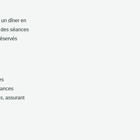
 un dîner en
r des séances
réservés
es
sances
s, assurant