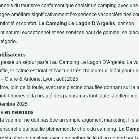
onnels du tourisme confirment que choisir un camping avec une
gagée améliore significativement l’expérience vacancière des co
ntimité et confort.
Le Camping Le Lagon D'Argelès
, par son
t naturel exceptionnel et ses services haut de gamme, se plac
tégorie.
tilisateurs
passé un séjour parfait au Camping Le Lagon D'Argelès. La vu
ffle, le calme est total et l’accueil très chaleureux. Idéal pour 
 – Claire & Antoine, Lyon, août 2025
me, loin de la foule, avec une piscine chauffée donnant sur la 
mobil-homes et la beauté des panoramas font toute la différence
eptembre 2025
s en retenons
 la vue mer ne doit pas être un simple argument marketing. Il s’a
nsorielle qui justifie pleinement le choix du camping.
Le Camp
gelès
offre ce privilège avec une authenticité et un confort hau