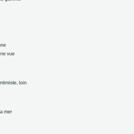
une
une vue
timiste, loin
la mer