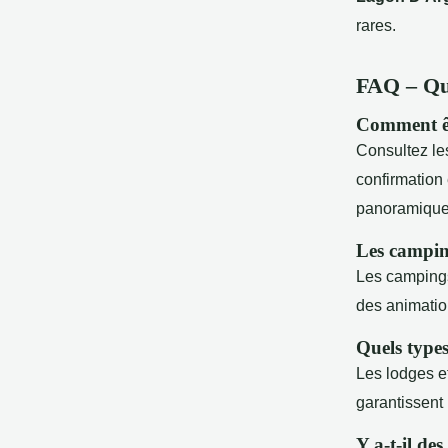
rares.
FAQ – Que
Comment êt
Consultez le
confirmation
panoramique 
Les camping
Les campings
des animatio
Quels types
Les lodges e
garantissent 
Y a-t-il de