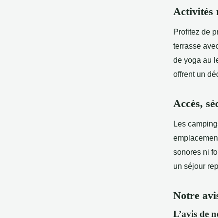
Activités
Profitez de p
terrasse ave
de yoga au l
offrent un dé
Accès, séc
Les campings
emplacements
sonores ni f
un séjour re
Notre avi
L’avis de n