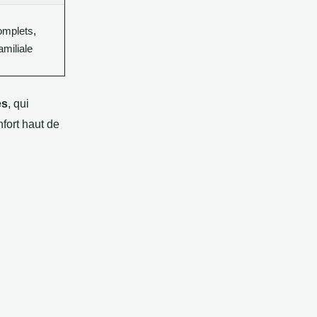
omplets,
miliale
ès
, qui
fort haut de