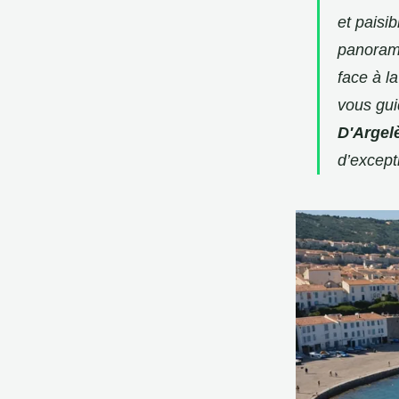
et paisi
panorami
face à l
vous gui
D'Argel
d’except