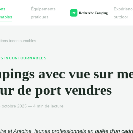
ons
Équipements
Expérienc
rnables
pratiques
outdoor
tions incontournables
NS INCONTOURNABLES
ings avec vue sur m
ur de port vendres
 octobre 2025 — 4 min de lecture
ire et Antoine, jeunes professionnels en quête d’un cad