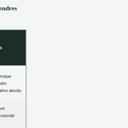
endres
ts
amique
adre
calme absolu
nt
proximité