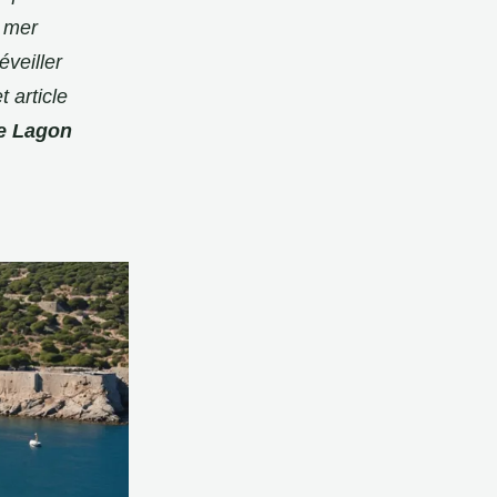
e mer
veiller
 article
e Lagon