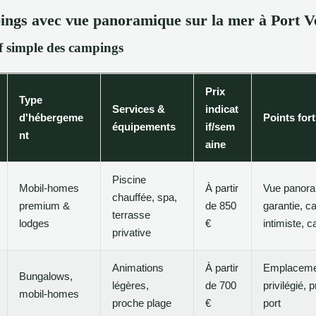
ngs avec vue panoramique sur la mer à Port V
 simple des campings
Prix
Type
Services &
indicat
d'hébergeme
Points for
équipements
if/sem
nt
aine
Piscine
Mobil-homes
À partir
Vue panor
chauffée, spa,
premium &
de 850
garantie, c
terrasse
lodges
€
intimiste, 
privative
Animations
À partir
Emplaceme
Bungalows,
légères,
de 700
privilégié, 
mobil-homes
proche plage
€
port