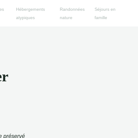
es
Hébergements
Randonnées
Séjours en
atypiques
nature
famille
er
re préservé