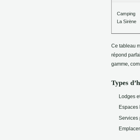
Camping
La Sirène
Ce tableau m
répond parfa
gamme, compr
Types d’h
Lodges et
Espaces b
Services
Emplacem