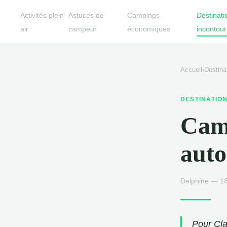
Activités plein
Astuces de
Campings
Destinati
air
campeur
économiques
incontou
Accueil
›
Destina
DESTINATIO
Camp
auto
Delphine — 18
Pour Cla