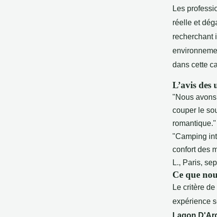
Les professi
réelle et dé
recherchant i
environnemen
dans cette ca
L’avis des u
"Nous avons 
couper le sou
romantique."
"Camping inti
confort des 
L., Paris, s
Ce que nou
Le critère de
expérience se
Lagon D'Ar